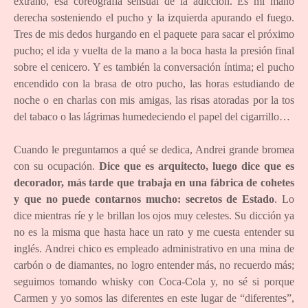
extraño, esa coreografía sensual de la adicción. Es mi mano
derecha sosteniendo el pucho y la izquierda apurando el fuego.
Tres de mis dedos hurgando en el paquete para sacar el próximo
pucho; el ida y vuelta de la mano a la boca hasta la presión final
sobre el cenicero. Y es también la conversación íntima; el pucho
encendido con la brasa de otro pucho, las horas estudiando de
noche o en charlas con mis amigas, las risas atoradas por la tos
del tabaco o las lágrimas humedeciendo el papel del cigarrillo…
Cuando le preguntamos a qué se dedica, Andrei grande bromea
con su ocupación.
Dice que es arquitecto, luego dice que es
decorador, más tarde que trabaja en una fábrica de cohetes
y que no puede contarnos mucho: secretos de Estado
. Lo
dice mientras ríe y le brillan los ojos muy celestes. Su dicción ya
no es la misma que hasta hace un rato y me cuesta entender su
inglés. Andrei chico es empleado administrativo en una mina de
carbón o de diamantes, no logro entender más, no recuerdo más;
seguimos tomando whisky con Coca-Cola y, no sé si porque
Carmen y yo somos las diferentes en este lugar de “diferentes”,