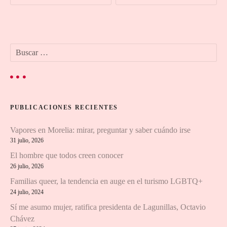
v
e
B
g
u
s
a
c
a
c
r
PUBLICACIONES RECIENTES
:
i
Vapores en Morelia: mirar, preguntar y saber cuándo irse
ó
31 julio, 2026
n
El hombre que todos creen conocer
26 julio, 2026
d
Familias queer, la tendencia en auge en el turismo LGBTQ+
24 julio, 2024
e
Sí me asumo mujer, ratifica presidenta de Lagunillas, Octavio
e
Chávez