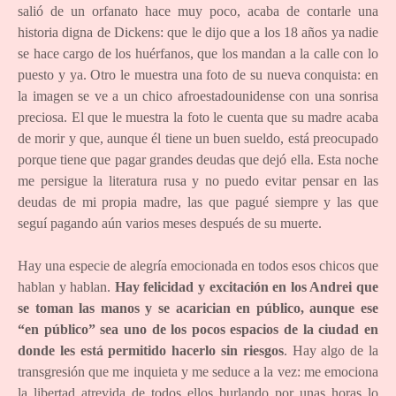
salió de un orfanato hace muy poco, acaba de contarle una
historia digna de Dickens: que le dijo que a los 18 años ya nadie
se hace cargo de los huérfanos, que los mandan a la calle con lo
puesto y ya. Otro le muestra una foto de su nueva conquista: en
la imagen se ve a un chico afroestadounidense con una sonrisa
preciosa. El que le muestra la foto le cuenta que su madre acaba
de morir y que, aunque él tiene un buen sueldo, está preocupado
porque tiene que pagar grandes deudas que dejó ella. Esta noche
me persigue la literatura rusa y no puedo evitar pensar en las
deudas de mi propia madre, las que pagué siempre y las que
seguí pagando aún varios meses después de su muerte.
Hay una especie de alegría emocionada en todos esos chicos que
hablan y hablan.
Hay felicidad y excitación en los Andrei que
se toman las manos y se acarician en público, aunque ese
“en público” sea uno de los pocos espacios de la ciudad en
donde les está permitido hacerlo sin riesgos
. Hay algo de la
transgresión que me inquieta y me seduce a la vez: me emociona
la libertad atrevida de todos ellos burlando por unas horas lo