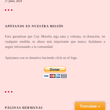
27 junio, 2024
n
t
r
APÓYANOS EN NUESTRA MISIÓN
a
Para garantizar que Gay Morelia siga sana y robusta, tu donación, en
cualquier medida, es ahora más importante que nunca. Ayúdanos a
d
seguir informando a la comunidad.
a
Apóyanos con tu donativo haciendo click en el logo.
s
Translate »
PÁGINAS HERMANAS