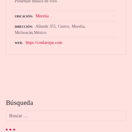
Presentan música en vivo.
Morelia
UBICACIÓN
Allende 355, Centro, Morelia,
DIRECCIÓN
Michoacán,México.
https://conlarojas.com
WEB
N
a
Búsqueda
v
B
e
u
s
g
c