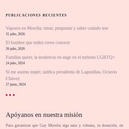
a
a
r
PUBLICACIONES RECIENTES
:
c
Vapores en Morelia: mirar, preguntar y saber cuándo irse
i
31 julio, 2026
ó
El hombre que todos creen conocer
26 julio, 2026
n
Familias queer, la tendencia en auge en el turismo LGBTQ+
24 julio, 2024
d
Sí me asumo mujer, ratifica presidenta de Lagunillas, Octavio
e
Chávez
27 junio, 2024
l
o
s
Apóyanos en nuestra misión
p
Para garantizar que Gay Morelia siga sana y robusta, tu donación, en