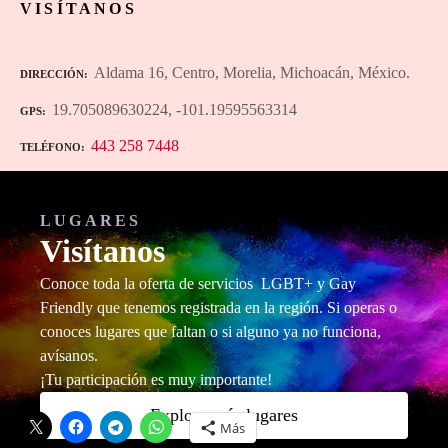
VISÍTANOS
Aldama 16, Centro, Morelia, Michoacán, México.
DIRECCIÓN
19.705089630224, -101.19595563314
GPS
443 258 7448
TELÉFONO
LUGARES
Visítanos
Conoce toda la oferta de servicios LGBT+ y Gay
Friendly que tenemos registrada en la región. Si operas o
conoces lugares que faltan o si alguno ya no funciona,
avísanos.
¡Tu participación es muy importante!
Comparte esto:
Explora más lugares
Más