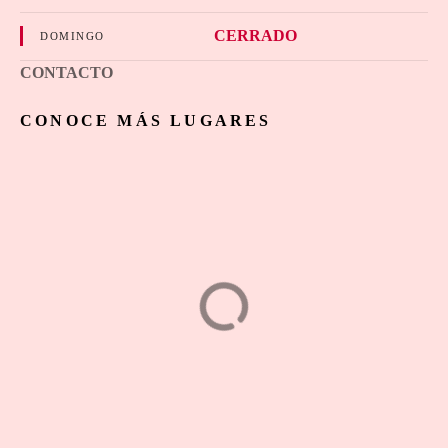
CERRADO
DOMINGO
CONTACTO
CONOCE MÁS LUGARES
Tápate el Pipín
SERVICIOS
1
2
3
…
20
Next »