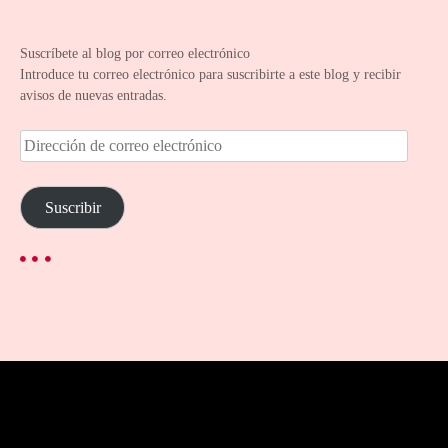
Suscríbete al blog por correo electrónico
Introduce tu correo electrónico para suscribirte a este blog y recibir
avisos de nuevas entradas.
D
i
r
e
Suscribir
c
c
i
ó
n
d
e
c
o
r
r