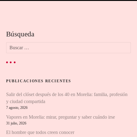
Búsqueda
B
u
s
c
a
r
PUBLICACIONES RECIENTES
:
Salir del clóset después de los 40 en Morelia: familia, profesión
y ciudad compartida
7 agosto, 2026
Vapores en Morelia: mirar, preguntar y saber cuándo irse
31 julio, 2026
El hombre que todos creen conocer