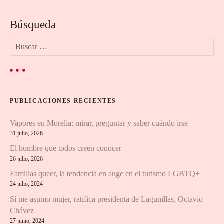
e
Búsqueda
g
B
a
u
s
c
c
a
i
r
PUBLICACIONES RECIENTES
:
ó
Vapores en Morelia: mirar, preguntar y saber cuándo irse
n
31 julio, 2026
El hombre que todos creen conocer
d
26 julio, 2026
e
Familias queer, la tendencia en auge en el turismo LGBTQ+
24 julio, 2024
l
Sí me asumo mujer, ratifica presidenta de Lagunillas, Octavio
Chávez
o
27 junio, 2024