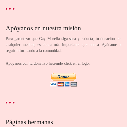
s
p
Apóyanos en nuestra misión
u
Para garantizar que Gay Morelia siga sana y robusta, tu donación, en
e
cualquier medida, es ahora más importante que nunca. Ayúdanos a
seguir informando a la comunidad.
s
Apóyanos con tu donativo haciendo click en el logo.
t
o
s
Páginas hermanas