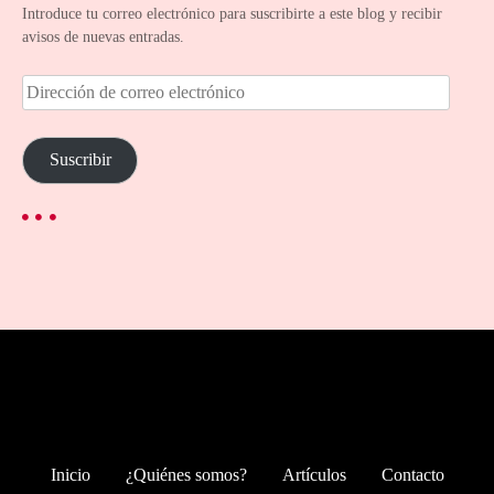
Introduce tu correo electrónico para suscribirte a este blog y recibir
avisos de nuevas entradas.
D
i
r
e
Suscribir
c
c
i
ó
n
d
e
c
o
r
r
e
o
Inicio
¿Quiénes somos?
Artículos
Contacto
e