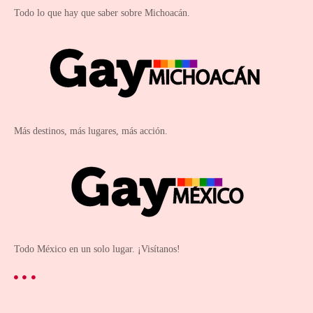
Todo lo que hay que saber sobre Michoacán.
Más destinos, más lugares, más acción.
Todo México en un solo lugar. ¡Visítanos!