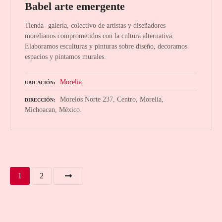
Babel arte emergente
Tienda- galería, colectivo de artistas y diseñadores
morelianos comprometidos con la cultura alternativa.
Elaboramos esculturas y pinturas sobre diseño, decoramos
espacios y pintamos murales.
Morelia
UBICACIÓN
Morelos Norte 237, Centro, Morelia,
DIRECCIÓN
Michoacan, México.
N
1
2
a
v