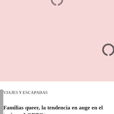
afés y Restaurantes
Cásate en Morelia
VIAJES Y ESCAPADAS
Familias queer, la tendencia en auge en el