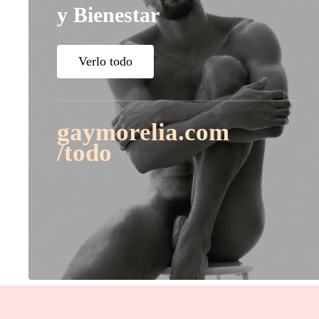
y Bienestar
Verlo todo
gaymorelia.com
/todo