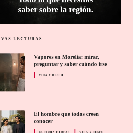
saber sobre la región.
EVAS LECTURAS
Vapores en Morelia: mirar,
preguntar y saber cuándo irse
VIDA Y DESEO
El hombre que todos creen
conocer
CULTURA E IDEAS
VIDA Y DESEO