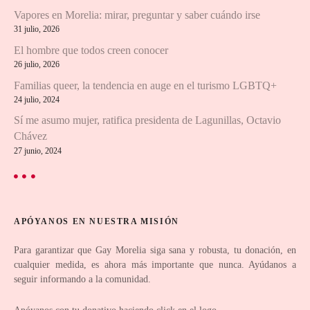
Vapores en Morelia: mirar, preguntar y saber cuándo irse
ó
31 julio, 2026
n
El hombre que todos creen conocer
26 julio, 2026
d
Familias queer, la tendencia en auge en el turismo LGBTQ+
24 julio, 2024
e
Sí me asumo mujer, ratifica presidenta de Lagunillas, Octavio
e
Chávez
27 junio, 2024
n
t
r
APÓYANOS EN NUESTRA MISIÓN
a
Para garantizar que Gay Morelia siga sana y robusta, tu donación, en
cualquier medida, es ahora más importante que nunca. Ayúdanos a
d
seguir informando a la comunidad.