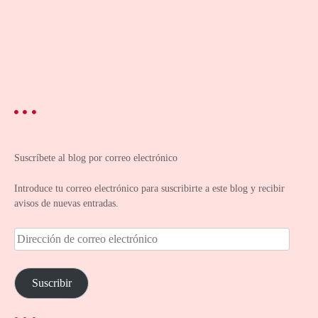
Suscríbete al blog por correo electrónico
Introduce tu correo electrónico para suscribirte a este blog y recibir
avisos de nuevas entradas.
D
i
r
e
Suscribir
c
c