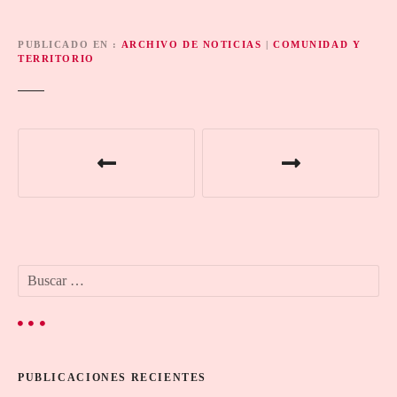
PUBLICADO EN
ARCHIVO DE NOTICIAS
|
COMUNIDAD Y
TERRITORIO
N
a
v
e
B
g
u
s
a
c
a
c
r
PUBLICACIONES RECIENTES
:
i