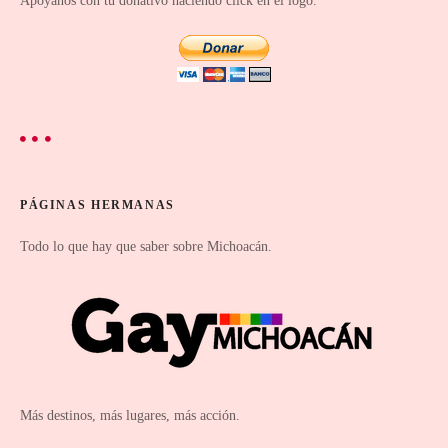
a
Apóyanos con tu donativo haciendo click en el logo.
s
PÁGINAS HERMANAS
Todo lo que hay que saber sobre Michoacán.
Más destinos, más lugares, más acción.