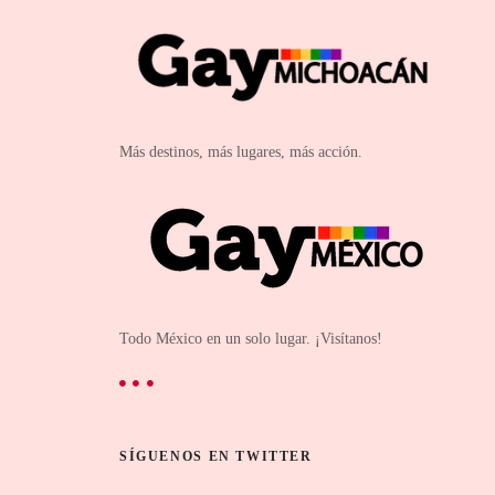
Más destinos, más lugares, más acción.
Todo México en un solo lugar. ¡Visítanos!
SÍGUENOS EN TWITTER