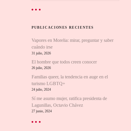
s
c
a
r
PUBLICACIONES RECIENTES
:
Vapores en Morelia: mirar, preguntar y saber
cuándo irse
31 julio, 2026
El hombre que todos creen conocer
26 julio, 2026
Familias queer, la tendencia en auge en el
turismo LGBTQ+
24 julio, 2024
Sí me asumo mujer, ratifica presidenta de
Lagunillas, Octavio Chávez
27 junio, 2024