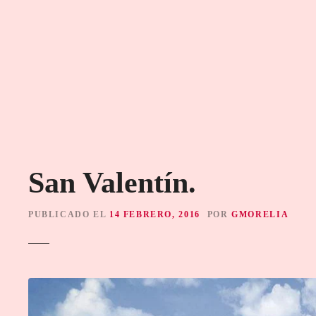
S
a
l
t
a
r
a
l
c
o
San Valentín.
n
t
e
PUBLICADO EL
14 FEBRERO, 2016
POR
GMORELIA
n
i
d
o