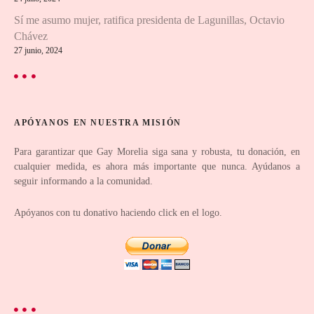
e
Sí me asumo mujer, ratifica presidenta de Lagunillas, Octavio
e
Chávez
27 junio, 2024
n
t
r
APÓYANOS EN NUESTRA MISIÓN
a
Para garantizar que Gay Morelia siga sana y robusta, tu donación, en
cualquier medida, es ahora más importante que nunca. Ayúdanos a
d
seguir informando a la comunidad.
a
Apóyanos con tu donativo haciendo click en el logo.
s