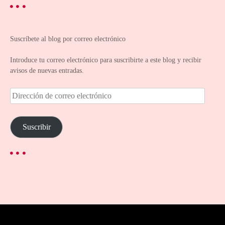
Suscríbete al blog por correo electrónico
Introduce tu correo electrónico para suscribirte a este blog y recibir
avisos de nuevas entradas.
D
i
r
e
Suscribir
c
c
i
ó
n
d
e
c
o