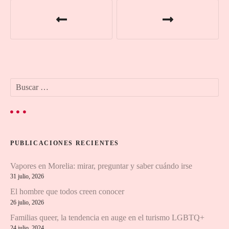
N
a
v
e
B
g
u
s
a
c
a
c
r
PUBLICACIONES RECIENTES
:
i
Vapores en Morelia: mirar, preguntar y saber cuándo irse
ó
31 julio, 2026
n
El hombre que todos creen conocer
26 julio, 2026
d
Familias queer, la tendencia en auge en el turismo LGBTQ+
24 julio, 2024