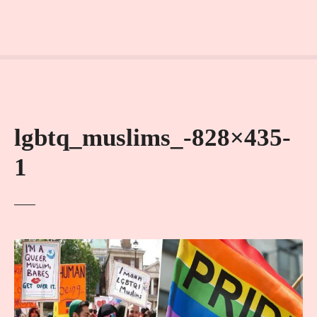
lgbtq_muslims_-828×435-
1