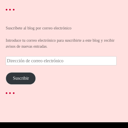
Suscríbete al blog por correo electrónico
Introduce tu correo electrónico para suscribirte a este blog y recibir
avisos de nuevas entradas.
D
i
r
e
Suscribir
c
c
i
ó
n
d
e
c