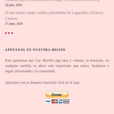
24 julio, 2024
e
Sí me asumo mujer, ratifica presidenta de Lagunillas, Octavio
e
Chávez
27 junio, 2024
n
t
r
APÓYANOS EN NUESTRA MISIÓN
a
Para garantizar que Gay Morelia siga sana y robusta, tu donación, en
cualquier medida, es ahora más importante que nunca. Ayúdanos a
d
seguir informando a la comunidad.
a
Apóyanos con tu donativo haciendo click en el logo.
s