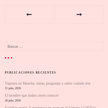
N
a
v
e
B
g
u
s
a
c
a
c
r
PUBLICACIONES RECIENTES
:
i
Vapores en Morelia: mirar, preguntar y saber cuándo irse
ó
31 julio, 2026
n
El hombre que todos creen conocer
26 julio, 2026
d
Familias queer, la tendencia en auge en el turismo LGBTQ+