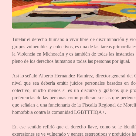
Tutelar el derecho humano a vivir libre de discriminación y viol
grupos vulnerables y colectivos, es una de las tareas primordiale
la Violencia en Michoacán y es también de todas las instancias d
pleno de los derechos humanos a todas las personas por igual.
Así lo señaló Alberto Hernández Ramírez, director general del
nivel que sea debería emitir juicios personales basados en 
colectivo, mucho menos si es un discurso y gráficos que proy
preferencias de las personas como pudieran ser las que pertene
que señalan a una funcionaria de la Fiscalía Regional de More
homofobia contra la comunidad LGBTTTIQA+.
En ese sentido refirió que el derecho llave, como se le identi
expresiones se ve vulnerado y genera estereotipos y prejuicios h