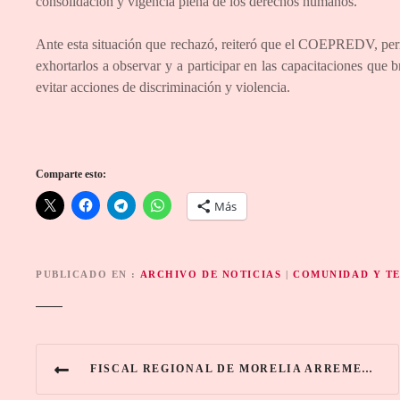
consolidación y vigencia plena de los derechos humanos.
Ante esta situación que rechazó, reiteró que el COEPREDV, perm
exhortarlos a observar y a participar en las capacitaciones que 
evitar acciones de discriminación y violencia.
Comparte esto:
Más
PUBLICADO EN
ARCHIVO DE NOTICIAS
|
COMUNIDAD Y T
N
FISCAL REGIONAL DE MORELIA ARREMETE CONTRA COMUNIDAD LGBTTI: “VA EN CONTRA DE DIOS”
a