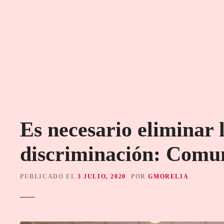
S
a
l
t
a
r
a
l
c
o
Es necesario eliminar 
n
t
discriminación: Co
e
n
i
PUBLICADO EL
3 JULIO, 2020
POR
GMORELIA
d
o