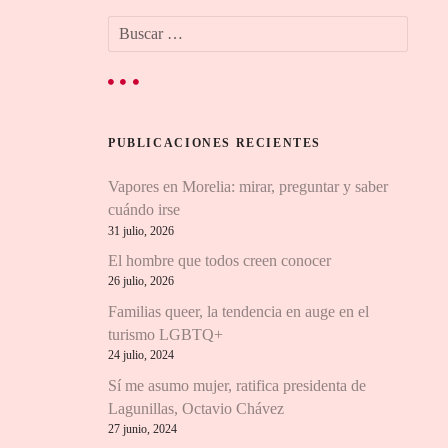
B
u
s
c
a
r
PUBLICACIONES RECIENTES
:
Vapores en Morelia: mirar, preguntar y saber
cuándo irse
31 julio, 2026
El hombre que todos creen conocer
26 julio, 2026
Familias queer, la tendencia en auge en el
turismo LGBTQ+
24 julio, 2024
Sí me asumo mujer, ratifica presidenta de
Lagunillas, Octavio Chávez
27 junio, 2024