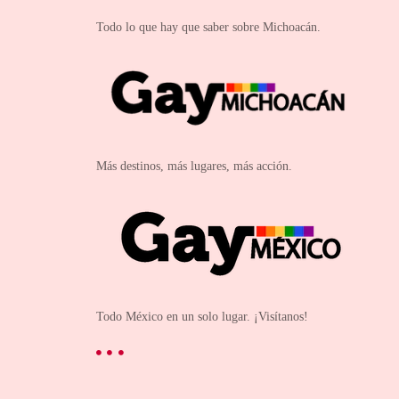
Todo lo que hay que saber sobre Michoacán.
Más destinos, más lugares, más acción.
Todo México en un solo lugar. ¡Visítanos!