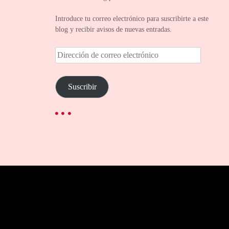
Introduce tu correo electrónico para suscribirte a este
blog y recibir avisos de nuevas entradas.
D
i
r
e
Suscribir
c
c
i
ó
n
d
e
c
o
r
r
e
o