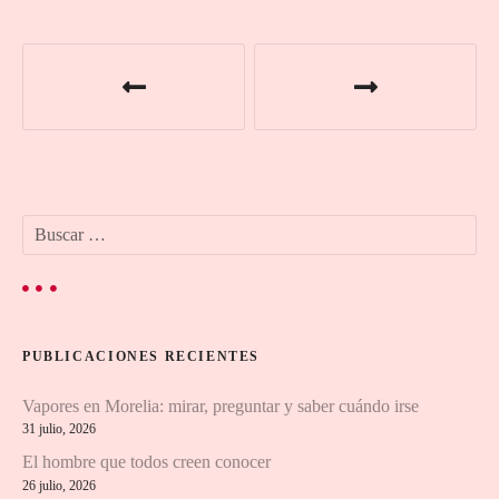
N
a
v
e
B
g
u
s
a
c
a
c
r
PUBLICACIONES RECIENTES
:
i
Vapores en Morelia: mirar, preguntar y saber cuándo irse
ó
31 julio, 2026
n
El hombre que todos creen conocer
26 julio, 2026