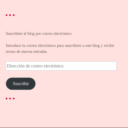
Suscríbete al blog por correo electrónico
Introduce tu correo electrónico para suscribirte a este blog y recibir
avisos de nuevas entradas.
D
i
r
e
Suscribir
c
c
i
ó
n
d
e