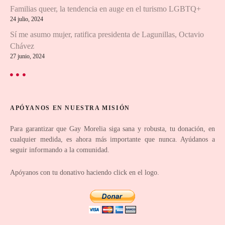
d
Familias queer, la tendencia en auge en el turismo LGBTQ+
24 julio, 2024
e
Sí me asumo mujer, ratifica presidenta de Lagunillas, Octavio
e
Chávez
27 junio, 2024
n
t
r
APÓYANOS EN NUESTRA MISIÓN
a
Para garantizar que Gay Morelia siga sana y robusta, tu donación, en
cualquier medida, es ahora más importante que nunca. Ayúdanos a
d
seguir informando a la comunidad.
a
Apóyanos con tu donativo haciendo click en el logo.
s