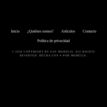
c
o
r
r
e
o
Inicio
¿Quiénes somos?
Artículos
Contacto
e
l
Política de privacidad
e
c
t
© 2026 COPYRIGHT BY GAY MORELIA. ALL RIGHTS
RESERVED. HECHA CON ♥ POR MORELIA.
r
ó
n
i
c
o