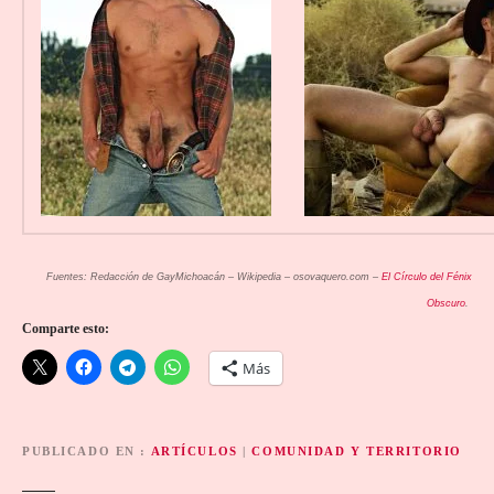
Fuentes: Redacción de GayMichoacán – Wikipedia – osovaquero.com –
El Círculo del Fénix
Obscuro
.
Comparte esto:
Más
PUBLICADO EN
ARTÍCULOS
|
COMUNIDAD Y TERRITORIO