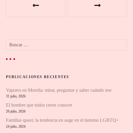
a
v
e
B
g
u
s
a
c
a
c
r
PUBLICACIONES RECIENTES
:
i
Vapores en Morelia: mirar, preguntar y saber cuándo irse
ó
31 julio, 2026
n
El hombre que todos creen conocer
26 julio, 2026
d
Familias queer, la tendencia en auge en el turismo LGBTQ+
24 julio, 2024
e