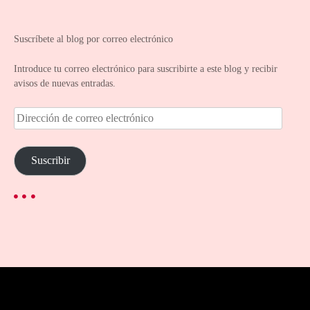
Suscríbete al blog por correo electrónico
Introduce tu correo electrónico para suscribirte a este blog y recibir
avisos de nuevas entradas.
D
i
r
e
Suscribir
c
c
i
ó
n
d
e
c
o
r