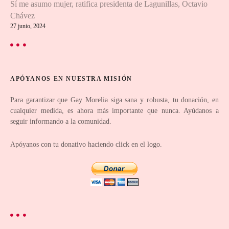
Sí me asumo mujer, ratifica presidenta de Lagunillas, Octavio
e
Chávez
27 junio, 2024
n
t
r
APÓYANOS EN NUESTRA MISIÓN
a
Para garantizar que Gay Morelia siga sana y robusta, tu donación, en
cualquier medida, es ahora más importante que nunca. Ayúdanos a
d
seguir informando a la comunidad.
a
Apóyanos con tu donativo haciendo click en el logo.
s