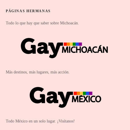
PÁGINAS HERMANAS
Todo lo que hay que saber sobre Michoacán.
Más destinos, más lugares, más acción.
Todo México en un solo lugar. ¡Visítanos!