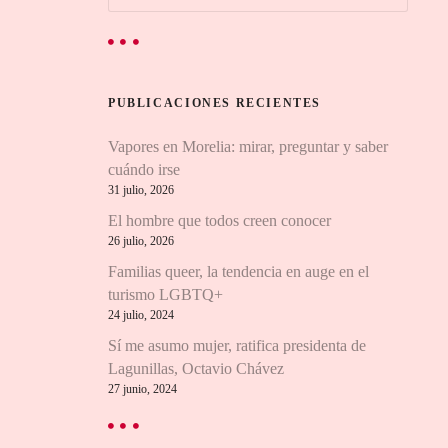
u
s
c
a
r
PUBLICACIONES RECIENTES
:
Vapores en Morelia: mirar, preguntar y saber
cuándo irse
31 julio, 2026
El hombre que todos creen conocer
26 julio, 2026
Familias queer, la tendencia en auge en el
turismo LGBTQ+
24 julio, 2024
Sí me asumo mujer, ratifica presidenta de
Lagunillas, Octavio Chávez
27 junio, 2024