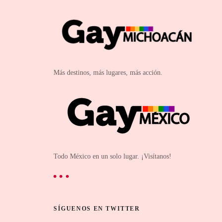
Más destinos, más lugares, más acción.
Todo México en un solo lugar. ¡Visítanos!
SÍGUENOS EN TWITTER