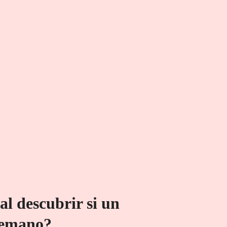
ial descubrir si un
temano?