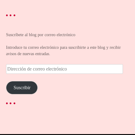
Suscríbete al blog por correo electrónico
Introduce tu correo electrónico para suscribirte a este blog y recibir
avisos de nuevas entradas.
D
i
r
e
Suscribir
c
c
i
ó
n
d
e