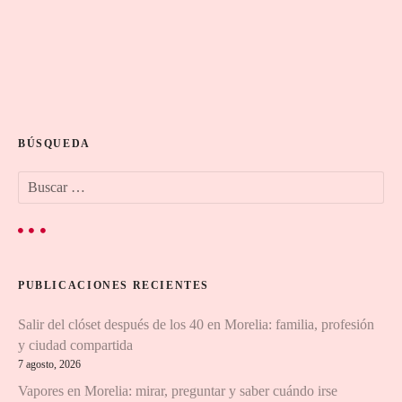
N
a
BÚSQUEDA
v
B
e
u
s
g
c
a
a
r
PUBLICACIONES RECIENTES
:
c
Salir del clóset después de los 40 en Morelia: familia, profesión
i
y ciudad compartida
7 agosto, 2026
ó
Vapores en Morelia: mirar, preguntar y saber cuándo irse