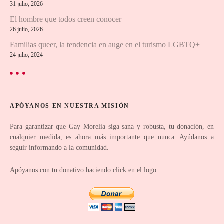
n
31 julio, 2026
El hombre que todos creen conocer
d
26 julio, 2026
e
Familias queer, la tendencia en auge en el turismo LGBTQ+
24 julio, 2024
l
o
s
APÓYANOS EN NUESTRA MISIÓN
p
Para garantizar que Gay Morelia siga sana y robusta, tu donación, en
cualquier medida, es ahora más importante que nunca. Ayúdanos a
u
seguir informando a la comunidad.
e
Apóyanos con tu donativo haciendo click en el logo.
s
t