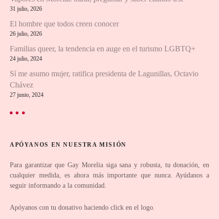
i
31 julio, 2026
El hombre que todos creen conocer
ó
26 julio, 2026
n
Familias queer, la tendencia en auge en el turismo LGBTQ+
24 julio, 2024
d
Sí me asumo mujer, ratifica presidenta de Lagunillas, Octavio
e
Chávez
27 junio, 2024
l
o
s
APÓYANOS EN NUESTRA MISIÓN
p
Para garantizar que Gay Morelia siga sana y robusta, tu donación, en
cualquier medida, es ahora más importante que nunca. Ayúdanos a
u
seguir informando a la comunidad.
e
Apóyanos con tu donativo haciendo click en el logo.