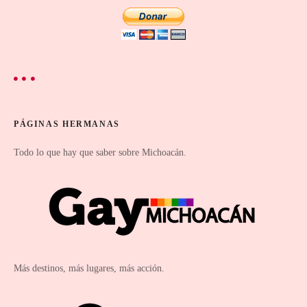
s
t
o
s
PÁGINAS HERMANAS
Todo lo que hay que saber sobre Michoacán.
Más destinos, más lugares, más acción.