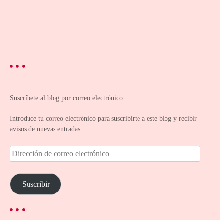
Suscríbete al blog por correo electrónico
Introduce tu correo electrónico para suscribirte a este blog y recibir
avisos de nuevas entradas.
D
i
r
e
Suscribir
c
c
i