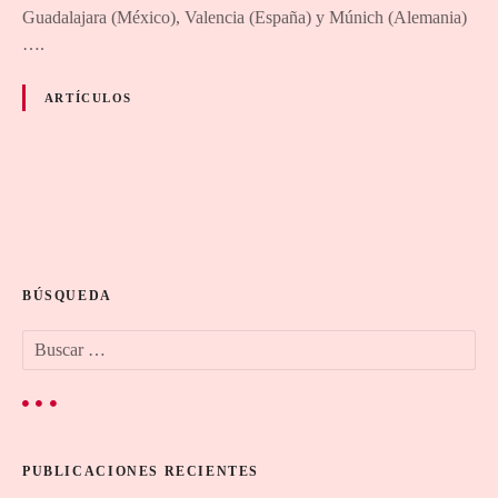
Guadalajara (México), Valencia (España) y Múnich (Alemania)
….
ARTÍCULOS
N
a
BÚSQUEDA
v
B
e
u
s
g
c
a
a
r
PUBLICACIONES RECIENTES
:
c