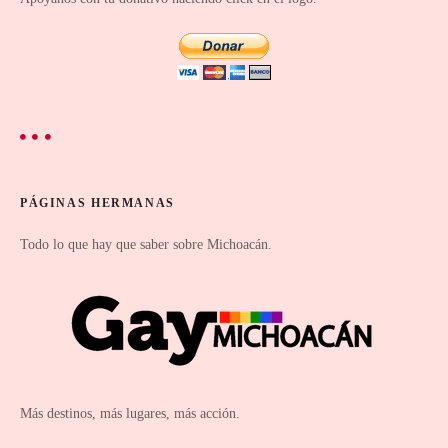
e
s
t
o
s
PÁGINAS HERMANAS
Todo lo que hay que saber sobre Michoacán.
Más destinos, más lugares, más acción.