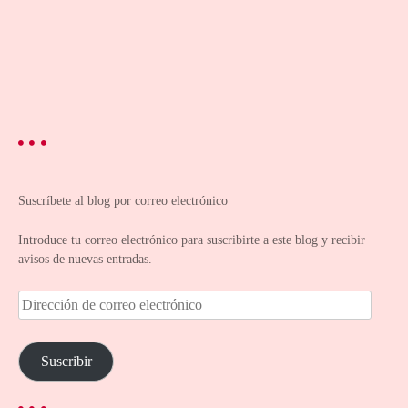
Suscríbete al blog por correo electrónico
Introduce tu correo electrónico para suscribirte a este blog y recibir
avisos de nuevas entradas.
D
i
r
e
Suscribir
c
c