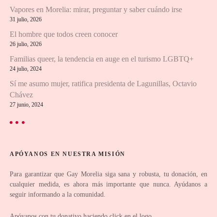
Vapores en Morelia: mirar, preguntar y saber cuándo irse
i
31 julio, 2026
El hombre que todos creen conocer
ó
26 julio, 2026
n
Familias queer, la tendencia en auge en el turismo LGBTQ+
24 julio, 2024
d
Sí me asumo mujer, ratifica presidenta de Lagunillas, Octavio
e
Chávez
27 junio, 2024
l
o
s
APÓYANOS EN NUESTRA MISIÓN
p
Para garantizar que Gay Morelia siga sana y robusta, tu donación, en
cualquier medida, es ahora más importante que nunca. Ayúdanos a
u
seguir informando a la comunidad.
Apóyanos con tu donativo haciendo click en el logo.