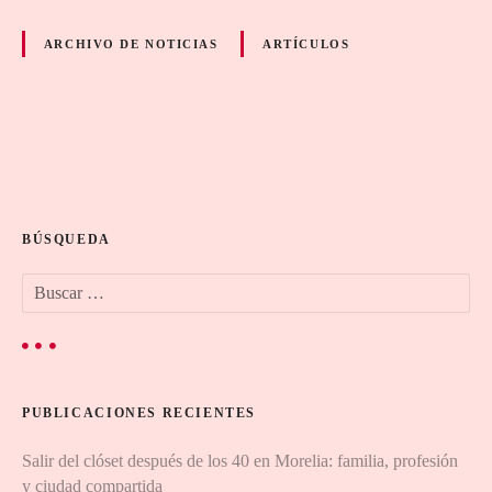
ARCHIVO DE NOTICIAS
ARTÍCULOS
N
a
BÚSQUEDA
v
B
e
u
s
g
c
a
a
r
PUBLICACIONES RECIENTES
:
c
Salir del clóset después de los 40 en Morelia: familia, profesión
i
y ciudad compartida