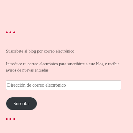
Suscríbete al blog por correo electrónico
Introduce tu correo electrónico para suscribirte a este blog y recibir
avisos de nuevas entradas.
D
i
r
e
Suscribir
c
c
i
ó