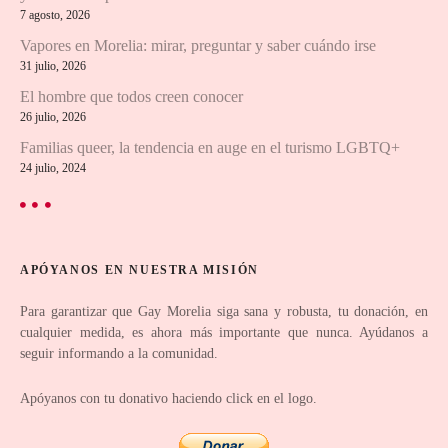
7 agosto, 2026
ó
Vapores en Morelia: mirar, preguntar y saber cuándo irse
n
31 julio, 2026
El hombre que todos creen conocer
d
26 julio, 2026
e
Familias queer, la tendencia en auge en el turismo LGBTQ+
24 julio, 2024
l
o
s
APÓYANOS EN NUESTRA MISIÓN
p
Para garantizar que Gay Morelia siga sana y robusta, tu donación, en
cualquier medida, es ahora más importante que nunca. Ayúdanos a
u
seguir informando a la comunidad.
e
Apóyanos con tu donativo haciendo click en el logo.
s