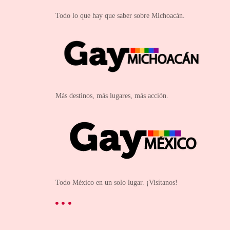
Todo lo que hay que saber sobre Michoacán.
Más destinos, más lugares, más acción.
Todo México en un solo lugar. ¡Visítanos!