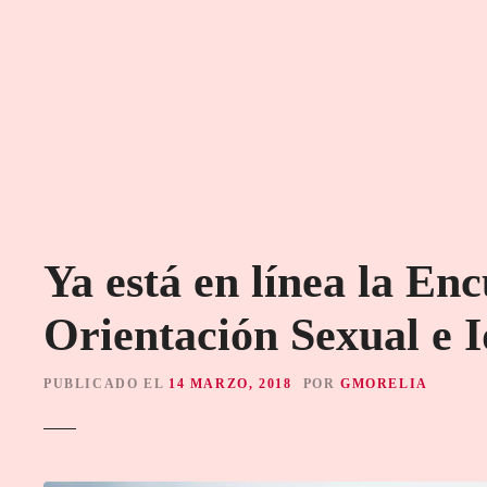
S
a
l
t
a
r
a
l
c
o
Ya está en línea la En
n
t
Orientación Sexual e 
e
n
i
PUBLICADO EL
14 MARZO, 2018
POR
GMORELIA
d
o