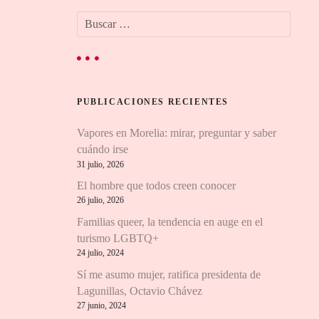
B
u
s
c
a
r
PUBLICACIONES RECIENTES
:
Vapores en Morelia: mirar, preguntar y saber
cuándo irse
31 julio, 2026
El hombre que todos creen conocer
26 julio, 2026
Familias queer, la tendencia en auge en el
turismo LGBTQ+
24 julio, 2024
Sí me asumo mujer, ratifica presidenta de
Lagunillas, Octavio Chávez
27 junio, 2024