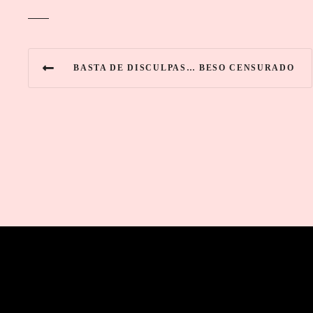
N
BASTA DE DISCULPAS… BESO CENSURADO
a
v
e
g
a
c
i
ó