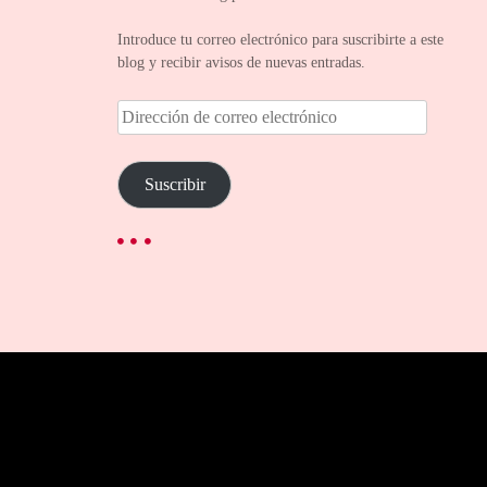
Introduce tu correo electrónico para suscribirte a este
blog y recibir avisos de nuevas entradas.
D
i
r
e
Suscribir
c
c
i
ó
n
d
e
c
o
r
r
e
o