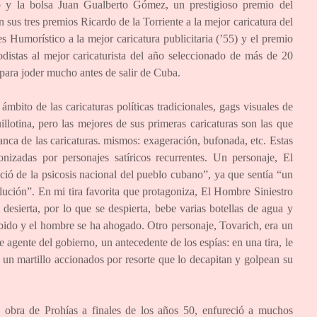
o y la bolsa Juan Gualberto Gómez, un prestigioso premio del
us tres premios Ricardo de la Torriente a la mejor caricatura del
s Humorístico a la mejor caricatura publicitaria (’55) y el premio
distas al mejor caricaturista del año seleccionado de más de 20
 para joder mucho antes de salir de Cuba.
 ámbito de las caricaturas políticas tradicionales, gags visuales de
lotina, pero las mejores de sus primeras caricaturas son las que
anca de las caricaturas. mismos: exageración, bufonada, etc. Estas
onizadas por personajes satíricos recurrentes. Un personaje, El
ció de la psicosis nacional del pueblo cubano”, ya que sentía “un
olución”. En mi tira favorita que protagoniza, El Hombre Siniestro
esierta, por lo que se despierta, bebe varias botellas de agua y
bido y el hombre se ha ahogado. Otro personaje, Tovarich, era un
 agente del gobierno, un antecedente de los espías: en una tira, le
un martillo accionados por resorte que lo decapitan y golpean su
a obra de Prohías a finales de los años 50, enfureció a muchos