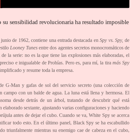
o su sensibilidad revolucionaria ha resultado imposible
 junio de 1962, contiene una entrada destacada en
Spy vs. Spy,
de
estilo
Looney Tunes
entre dos agentes secretos monocromáticos de
 de la serie: no es la que tiene las explosiones más elaboradas, el
 preciso e inigualable de Prohías. Pero es, para mí, la tira
más
Spy
simplificado y resume toda la empresa.
e G-Man y gafas de sol del servicio secreto (una colección de
un campo con un balde de agua. La luna está llena y hermosa. El
asoma desde detrás de un árbol, tratando de descubrir qué está
un elaborado sextante, ajustando varias configuraciones y haciendo
brújula antes de dejar el cubo. Cuando se va, White Spy se acerca
nificar todo esto. En el último panel, Black Spy se ha escabullido
ndo triunfalmente mientras su enemigo cae de cabeza en el cubo,