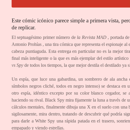
Este cómic icónico parece simple a primera vista, per
de replicar.
El septuagésimo primer número de
la Revista
MAD
, portada de
Antonio Prohías , una tira cómica que representa el espionaje al 
cabeza puntiaguda. Esta entrega en particular no es la mejor tira
final más inteligente o la que es más ejemplar del estilo artístico
vs Spy
de todos los tiempos, la que mejor destila el destilado ya 
Un espía, que luce una gabardina, un sombrero de ala ancha d
símbolos negros cliché, todos en negro intenso) se destaca en 
otro espía, idéntico excepto por su color blanco cegador, se 
haciendo su rival. Black Spy mira fijamente la luna a través de 
cálculos mentales, finalmente dibuja una X en el suelo con una 
sigilosamente, mira dentro, tratando de descubrir qué podría sig
para darle a White Spy una rápida patada en el trasero, sonrie
empapado y viendo estrellas.