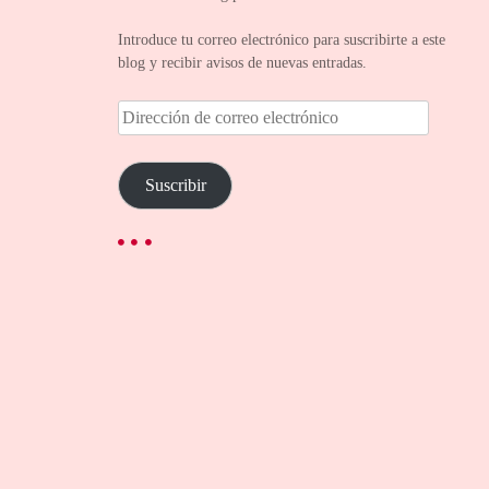
Introduce tu correo electrónico para suscribirte a este
blog y recibir avisos de nuevas entradas.
D
i
r
e
Suscribir
c
c
i
ó
n
d
e
c
o
r
r
e
o