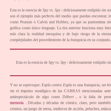
Esta es la esencia de
Spy vs. Spy
: deliciosamente estúpido sin se
son el ejemplo más perfecto del medio que puedas encontrar; inc
como Peanuts o Calvin and Hobbes, ya que
su
pantomima
si
gráfica como único lenguaje. La tira anterior funciona muy bie
más clara la realidad mezquina y de bajo riesgo de la etern
complejidades del procedimiento de la franquicia en su conjunto.
Esta es la esencia de
Spy vs. Spy
: deliciosamente estúpido sin
Y no se equivoque:
Espía contra Espía
es una franquicia, un fe
sin el impulso nostálgico de las CABRAS mencionadas anteri
antiespectáculo de algo como
Dilbert
, o la falta de pre
memoria
. Décadas y décadas de cómics, claro, pero también 
cromos, un juego de mesa, muñecos de acción, peluches, más