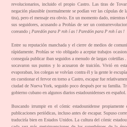
revolucionarios, incluido el propio Castro. Las tiras de Tov
negación plausible (normalmente se podían ver las cúpulas de l
tira), pero el mensaje era obvio. En un momento dado, mientras 
sus seguidores, acusando a Prohías de ser un contrarrevolucion
coreando ¡
Paredón
para P
roh
í
as
!
Paredón
para P
roh
í
as
!
Entre su reputación manchada y el cierre de medios de comunic
rápidamente. Prohías se vio obligado a aceptar trabajos ocasio
conseguía publicar iban seguidos a menudo de largas coletillas 
socavaron sus puntos y lo acusaron de traición. Vivió en esta
evaporaban, los colegas se volvían contra él y la gente le escupía
en cuestionar el fervor en torno a Castro, escapar fue relativame
ciudad de Nueva York, seguido poco después por su familia. Trab
gobierno cubano en algunos diarios estadounidenses en español. 
Buscando irrumpir en el cómic estadounidense propiamente di
publicaciones periódicas, incluso antes de escapar. Supuso cor
traduciría bien en Estados Unidos. La cultura del cómic estadou
cada vez más metainvenciones de los superhéroes de la ép