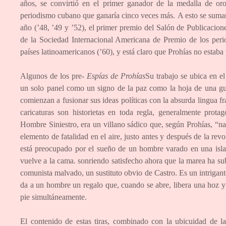
años, se convirtió en el primer ganador de la medalla de or
periodismo cubano que ganaría cinco veces más. A esto se suman s
año (’48, ’49 y ’52), el primer premio del Salón de Publicacione
de la Sociedad Internacional Americana de Premio de los perio
países latinoamericanos (’60), y está claro que Prohías no estaba
Algunos de los pre-
Espías de Prohías
Su trabajo se ubica en el
un solo panel como un signo de la paz como la hoja de una guil
comienzan a fusionar sus ideas políticas con la absurda lingua fr
caricaturas son historietas en toda regla, generalmente protag
Hombre Siniestro, era un villano sádico que, según Prohías, “na
elemento de fatalidad en el aire, justo antes y después de la rev
está preocupado por el sueño de un hombre varado en una isla d
vuelve a la cama. sonriendo satisfecho ahora que la marea ha su
comunista malvado, un sustituto obvio de Castro. Es un intrigante
da a un hombre un regalo que, cuando se abre, libera una hoz y 
pie simultáneamente.
El contenido de estas tiras, combinado con la ubicuidad de l