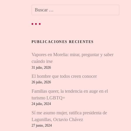
B
u
s
c
a
r
PUBLICACIONES RECIENTES
:
Vapores en Morelia: mirar, preguntar y saber
cuándo irse
31 julio, 2026
El hombre que todos creen conocer
26 julio, 2026
Familias queer, la tendencia en auge en el
turismo LGBTQ+
24 julio, 2024
Sí me asumo mujer, ratifica presidenta de
Lagunillas, Octavio Chávez
27 junio, 2024