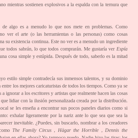
 mientras sostienen explosivos a la espalda con la ternura que
mos de algo es a menudo lo que nos mete en problemas. Como
o ver el arte (o las herramientas o las personas) como cosas
ma su existencia continua. Este no ver es a menudo un ingrediente
ue todos sabrán, lo que todos comprarán. Me gustaría ver
Espía
 una cosa simple y estúpida. Después de todo, saberlo es la mitad
uyo estilo simple contradecía sus inmensos talentos, y su dominio
a entre los mejores caricaturistas de todos los tiempos. Como ya se
 ignorar a los escritores y artistas que realmente hacen las cosas
ue lidiar con la ilusión personalizada creada por la distribución.
local se les enseña a encontrar sus pocos paneles diarios como si
nto: exhalar ligeramente por la nariz ante lo que sea que sea la
arecer inevitable. ¿Puedes, sin buscarlo, nombrar a los creadores
s como
The Family Circus
,
Hägar the Horrible
,
Dennis the
ajan en ellas ahora? Yo tampoco puedo. Nadie hizo las tiras; los