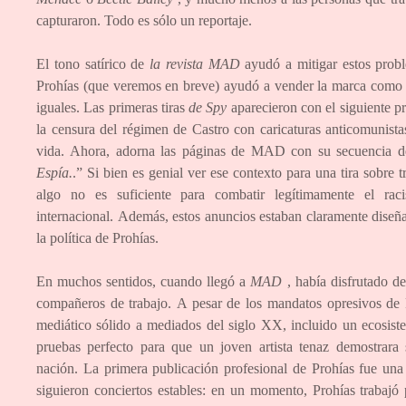
capturaron. Todo es sólo un reportaje.
El tono satírico de
la revista MAD
ayudó a mitigar estos probl
Prohías (que veremos en breve) ayudó a vender la marca como t
iguales. Las primeras tiras
de Spy
aparecieron con el siguiente p
la censura del régimen de Castro con caricaturas anticomunista
vida. Ahora, adorna las páginas de MAD con su secuencia de
Espía.
.” Si bien es genial ver ese contexto para una tira sobr
algo no es suficiente para combatir legítimamente el ra
internacional. Además, estos anuncios estaban claramente diseñ
la política de Prohías.
En muchos sentidos, cuando llegó a
MAD
, había disfrutado de
compañeros de trabajo. A pesar de los mandatos opresivos de 
mediático sólido a mediados del siglo XX, incluido un ecosiste
pruebas perfecto para que un joven artista tenaz demostrara
nación. La primera publicación profesional de Prohías fue una 
siguieron conciertos estables: en un momento, Prohías trabajó 