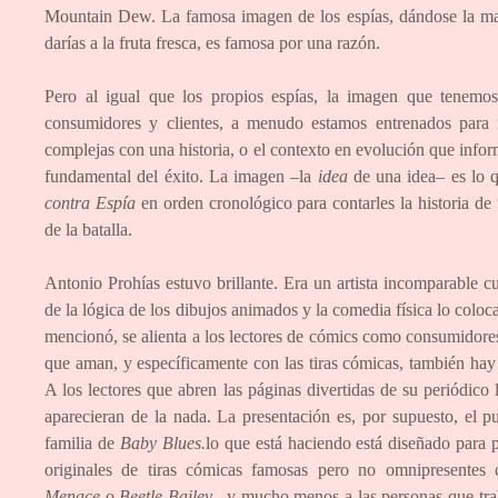
Mountain Dew. La famosa imagen de los espías, dándose la mano
darías a la fruta fresca, es famosa por una razón.
Pero al igual que los propios espías, la imagen que tene
consumidores y clientes, a menudo estamos entrenados para n
complejas con una historia, o el contexto en evolución que infor
fundamental del éxito. La imagen –la
idea
de una idea– es lo q
contra Espía
en orden cronológico para contarles la historia de
de la batalla.
Antonio Prohías estuvo brillante. Era un artista incomparable c
de la lógica de los dibujos animados y la comedia física lo coloc
mencionó, se alienta a los lectores de cómics como consumidores a
que aman, y específicamente con las tiras cómicas, también hay q
A los lectores que abren las páginas divertidas de su periódico 
aparecieran de la nada. La presentación es, por supuesto, el pu
familia de
Baby Blues.
lo que está haciendo está diseñado para p
originales de tiras cómicas famosas pero no omnipresente
Menace
o
Beetle Bailey
, y mucho menos a las personas que trab