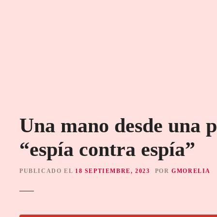
S
a
l
t
a
r
a
l
c
o
Una mano desde una p
n
t
“espía contra espía”
e
n
i
PUBLICADO EL
18 SEPTIEMBRE, 2023
POR
GMORELIA
d
o