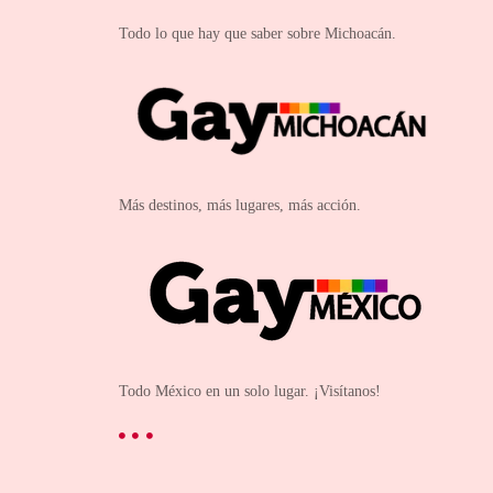
Todo lo que hay que saber sobre Michoacán.
Más destinos, más lugares, más acción.
Todo México en un solo lugar. ¡Visítanos!