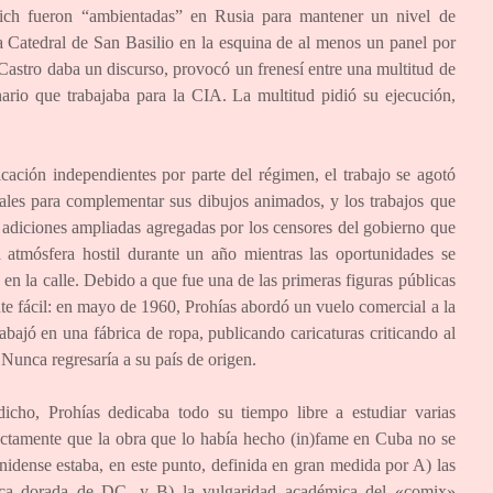
arich fueron “ambientadas” en Rusia para mantener un nivel de
a Catedral de San Basilio en la esquina de al menos un panel por
Castro daba un discurso, provocó un frenesí entre una multitud de
ario que trabajaba para la CIA. La multitud pidió su ejecución,
ación independientes por parte del régimen, el trabajo se agotó
nales para complementar sus dibujos animados, y los trabajos que
. adiciones ampliadas agregadas por los censores del gobierno que
 atmósfera hostil durante un año mientras las oportunidades se
 en la calle. Debido a que fue una de las primeras figuras públicas
nte fácil: en mayo de 1960, Prohías abordó un vuelo comercial a la
ajó en una fábrica de ropa, publicando caricaturas criticando al
Nunca regresaría a su país de origen.
cho, Prohías dedicaba todo su tiempo libre a estudiar varias
rectamente que la obra que lo había hecho (in)fame en Cuba no se
nidense estaba, en este punto, definida en gran medida por A) las
oca dorada de DC, y B) la vulgaridad académica del «comix»