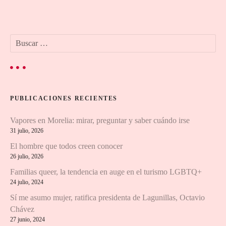
v
e
B
g
u
s
a
c
a
c
r
PUBLICACIONES RECIENTES
:
i
Vapores en Morelia: mirar, preguntar y saber cuándo irse
ó
31 julio, 2026
n
El hombre que todos creen conocer
26 julio, 2026
d
Familias queer, la tendencia en auge en el turismo LGBTQ+
24 julio, 2024
e
Sí me asumo mujer, ratifica presidenta de Lagunillas, Octavio
e
Chávez
27 junio, 2024