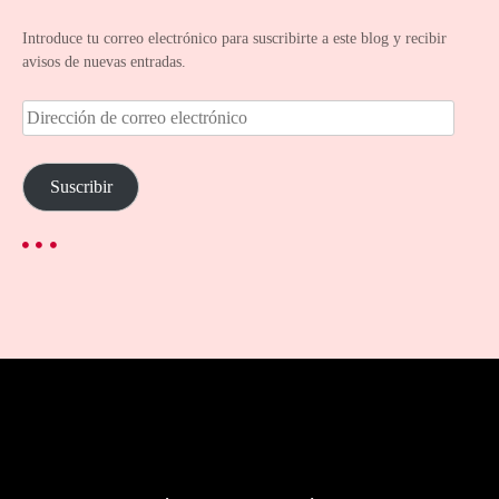
Introduce tu correo electrónico para suscribirte a este blog y recibir
avisos de nuevas entradas.
D
i
r
e
Suscribir
c
c
i
ó
n
d
e
c
o
r
r
e
o