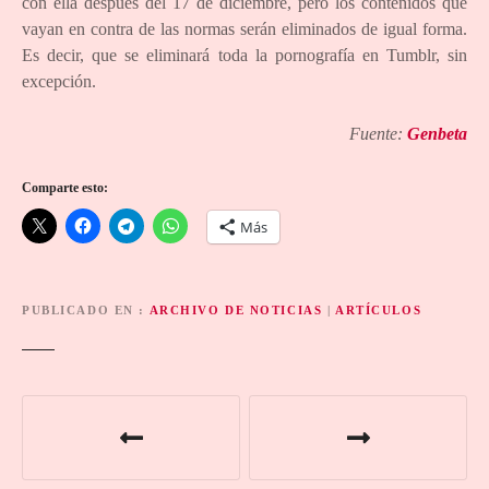
con ella después del 17 de diciembre, pero los contenidos que
vayan en contra de las normas serán eliminados de igual forma.
Es decir, que se eliminará toda la pornografía en Tumblr, sin
excepción.
Fuente:
Genbeta
Comparte esto:
Más
PUBLICADO EN
ARCHIVO DE NOTICIAS
|
ARTÍCULOS
N
a