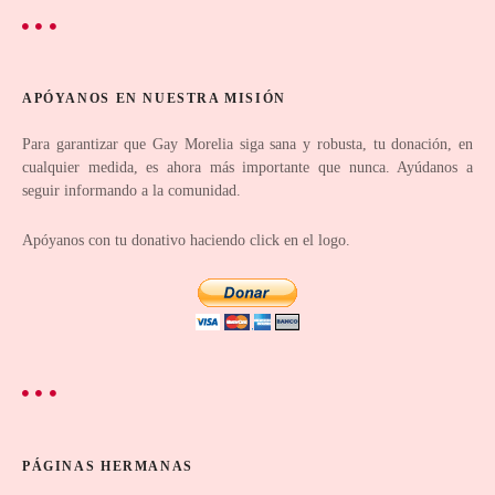
n
t
r
APÓYANOS EN NUESTRA MISIÓN
a
Para garantizar que Gay Morelia siga sana y robusta, tu donación, en
cualquier medida, es ahora más importante que nunca. Ayúdanos a
d
seguir informando a la comunidad.
a
Apóyanos con tu donativo haciendo click en el logo.
s
PÁGINAS HERMANAS