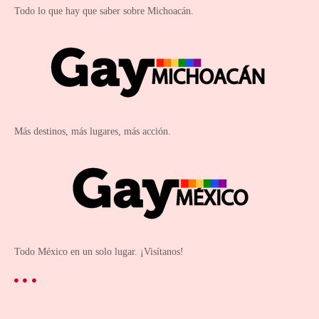
Todo lo que hay que saber sobre Michoacán.
Más destinos, más lugares, más acción.
Todo México en un solo lugar. ¡Visítanos!