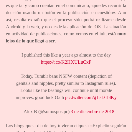
es que tal y como cuentan en el comunicado, «puedes recurrir la
decisión usando un botón en la publicación en cuestión». Aun
así, resulta extraño que el proceso sólo podrá realizarse desde
Android y la web, y no desde la aplicación de iOS. La situación
en actividad de publicaciones, como vemos en el tuit,
está muy
lejos de lo que llegó a ser
.
I published this like a year ago almost to the day
https://t.co/K2HXULuCxF
Today, Tumblr bans NSFW content (depiction of
genitals and nipples, pretty similar to Instagram rules).
Looks like the beatings will continue until morale
improves, good luck Oath
pic.twitter.com/g1isD1blKy
— Alex B (@somospostpc)
3 de diciembre de 2018
Los blogs que a día de hoy tuvieran etiqueta «Explicit» seguirán