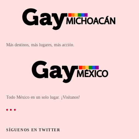
Más destinos, más lugares, más acción.
Todo México en un solo lugar. ¡Visítanos!
SÍGUENOS EN TWITTER