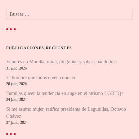
e
B
g
u
s
a
c
a
c
r
PUBLICACIONES RECIENTES
:
i
Vapores en Morelia: mirar, preguntar y saber cuándo irse
ó
31 julio, 2026
n
El hombre que todos creen conocer
26 julio, 2026
d
Familias queer, la tendencia en auge en el turismo LGBTQ+
24 julio, 2024
e
Sí me asumo mujer, ratifica presidenta de Lagunillas, Octavio
e
Chávez
27 junio, 2024
n