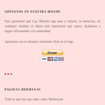
t
r
APÓYANOS EN NUESTRA MISIÓN
a
Para garantizar que Gay Morelia siga sana y robusta, tu donación, en
cualquier medida, es ahora más importante que nunca. Ayúdanos a
d
seguir informando a la comunidad.
a
Apóyanos con tu donativo haciendo click en el logo.
s
PÁGINAS HERMANAS
Todo lo que hay que saber sobre Michoacán.