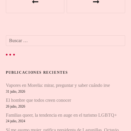
a
v
e
B
g
u
s
a
c
a
c
r
PUBLICACIONES RECIENTES
:
i
Vapores en Morelia: mirar, preguntar y saber cuándo irse
ó
31 julio, 2026
n
El hombre que todos creen conocer
26 julio, 2026
d
Familias queer, la tendencia en auge en el turismo LGBTQ+
24 julio, 2024
e
Sí me asumo mujer, ratifica presidenta de Lagunillas, Octavio