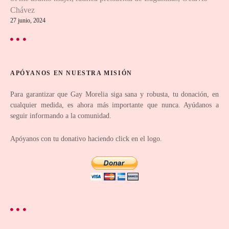
e
Chávez
27 junio, 2024
n
t
r
APÓYANOS EN NUESTRA MISIÓN
a
Para garantizar que Gay Morelia siga sana y robusta, tu donación, en
cualquier medida, es ahora más importante que nunca. Ayúdanos a
d
seguir informando a la comunidad.
a
Apóyanos con tu donativo haciendo click en el logo.
s