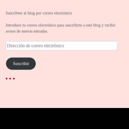
Suscríbete al blog por correo electrónico
Introduce tu correo electrónico para suscribirte a este blog y recibir
avisos de nuevas entradas.
D
i
r
e
Suscribir
c
c
i
ó
n
d
e
c
o
r
r