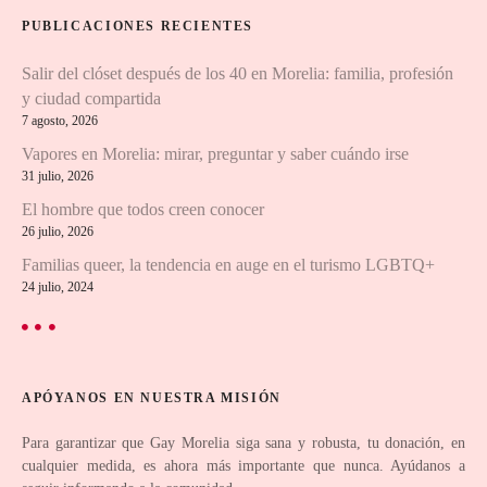
c
r
PUBLICACIONES RECIENTES
:
i
Salir del clóset después de los 40 en Morelia: familia, profesión
ó
y ciudad compartida
7 agosto, 2026
n
Vapores en Morelia: mirar, preguntar y saber cuándo irse
d
31 julio, 2026
El hombre que todos creen conocer
e
26 julio, 2026
e
Familias queer, la tendencia en auge en el turismo LGBTQ+
24 julio, 2024
n
t
r
APÓYANOS EN NUESTRA MISIÓN
a
Para garantizar que Gay Morelia siga sana y robusta, tu donación, en
cualquier medida, es ahora más importante que nunca. Ayúdanos a