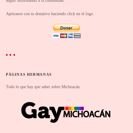
d
seguir informando a la comunidad.
a
Apóyanos con tu donativo haciendo click en el logo.
s
PÁGINAS HERMANAS
Todo lo que hay que saber sobre Michoacán.