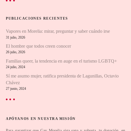
a
c
a
c
r
PUBLICACIONES RECIENTES
:
i
Vapores en Morelia: mirar, preguntar y saber cuándo irse
ó
31 julio, 2026
n
El hombre que todos creen conocer
26 julio, 2026
d
Familias queer, la tendencia en auge en el turismo LGBTQ+
24 julio, 2024
e
Sí me asumo mujer, ratifica presidenta de Lagunillas, Octavio
e
Chávez
27 junio, 2024
n
t
r
APÓYANOS EN NUESTRA MISIÓN
Para garantizar que Gay Morelia siga sana y robusta, tu donación, en