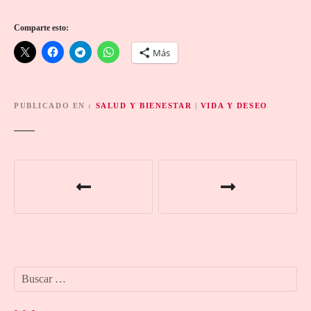
Comparte esto:
Más
PUBLICADO EN
SALUD Y BIENESTAR
|
VIDA Y DESEO
N
a
v
e
B
g
u
s