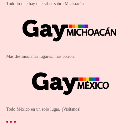
Todo lo que hay que saber sobre Michoacán.
Más destinos, más lugares, más acción.
Todo México en un solo lugar. ¡Visítanos!