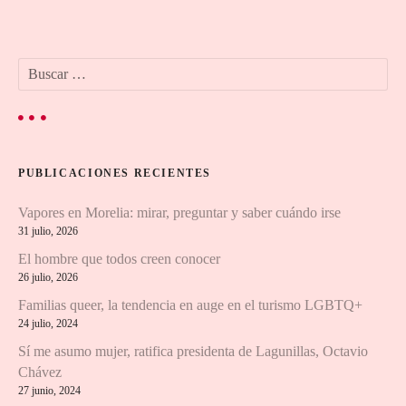
v
e
B
g
u
s
a
c
a
c
r
PUBLICACIONES RECIENTES
:
i
Vapores en Morelia: mirar, preguntar y saber cuándo irse
ó
31 julio, 2026
n
El hombre que todos creen conocer
26 julio, 2026
d
Familias queer, la tendencia en auge en el turismo LGBTQ+
24 julio, 2024
e
Sí me asumo mujer, ratifica presidenta de Lagunillas, Octavio
e
Chávez
27 junio, 2024