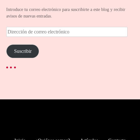
Introduce tu correo electrónico para suscribirte a este blog y recibir
avisos de nuevas entradas.
D
i
r
e
Suscribir
c
c
i
ó
n
d
e
c
o
r
r
e
o