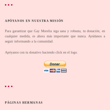
n
t
r
APÓYANOS EN NUESTRA MISIÓN
a
Para garantizar que Gay Morelia siga sana y robusta, tu donación, en
cualquier medida, es ahora más importante que nunca. Ayúdanos a
d
seguir informando a la comunidad.
a
Apóyanos con tu donativo haciendo click en el logo.
s
PÁGINAS HERMANAS