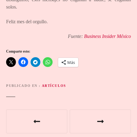
solos.
Feliz mes del orgullo.
Fuente:
Business Insider México
Comparte esto:
Más
PUBLICADO EN
ARTÍCULOS
N
a