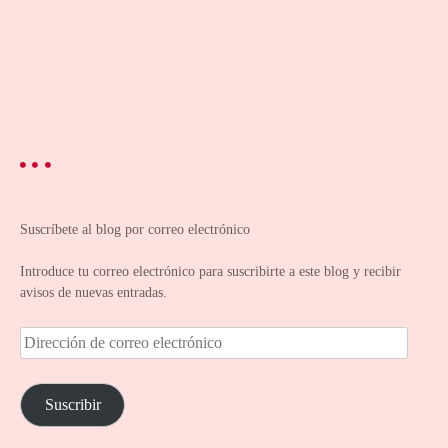
Suscríbete al blog por correo electrónico
Introduce tu correo electrónico para suscribirte a este blog y recibir
avisos de nuevas entradas.
D
i
r
e
Suscribir
c
c