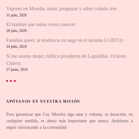
i
Vapores en Morelia: mirar, preguntar y saber cuándo irse
ó
31 julio, 2026
n
El hombre que todos creen conocer
26 julio, 2026
d
Familias queer, la tendencia en auge en el turismo LGBTQ+
24 julio, 2024
e
Sí me asumo mujer, ratifica presidenta de Lagunillas, Octavio
e
Chávez
27 junio, 2024
n
t
r
APÓYANOS EN NUESTRA MISIÓN
a
Para garantizar que Gay Morelia siga sana y robusta, tu donación, en
cualquier medida, es ahora más importante que nunca. Ayúdanos a
d
seguir informando a la comunidad.