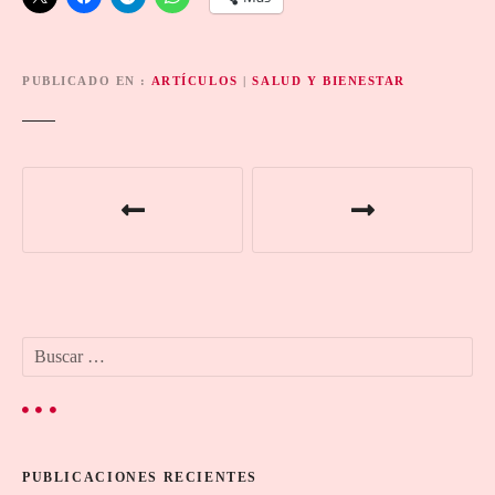
PUBLICADO EN
ARTÍCULOS
|
SALUD Y BIENESTAR
N
a
v
e
B
g
u
s
a
c
a
c
r
PUBLICACIONES RECIENTES
: