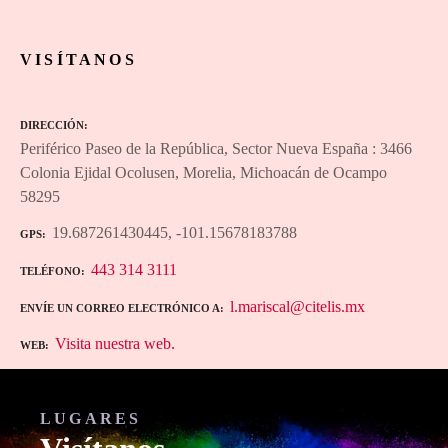
1
2
3
…
20
Next »
VISÍTANOS
DIRECCIÓN
Periférico Paseo de la República, Sector Nueva España : 3466
Colonia Ejidal Ocolusen, Morelia, Michoacán de Ocampo
58295
19.687261430445, -101.15678183788
GPS
443 314 3111
TELÉFONO
l.mariscal@citelis.mx
ENVÍE UN CORREO ELECTRÓNICO A
Visita nuestra web.
WEB
LUGARES