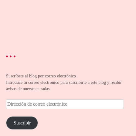
Suscríbete al blog por correo electrónico
Introduce tu correo electrónico para suscribirte a este blog y recibir
avisos de nuevas entradas.
D
i
r
e
Suscribir
c
c