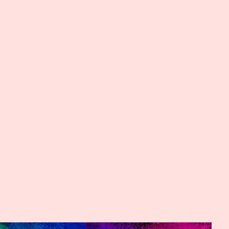
tera 10 Hotel
utique
OSPEDAJE