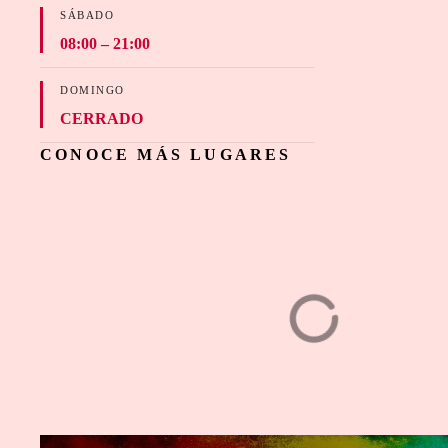
SÁBADO
08:00 – 21:00
DOMINGO
CERRADO
CONOCE MÁS LUGARES
Open Mind
Can
Bo
ANTROS Y BARES
H
1
2
3
…
20
Next »