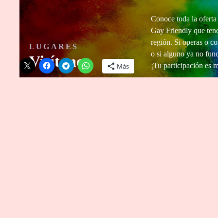
Conoce toda la ofert
Gay Friendly que tene
región. Si operas o co
LUGARES
Comparte esto:
o si alguno ya no fun
Visítanos
¡Tu participación es 
Más