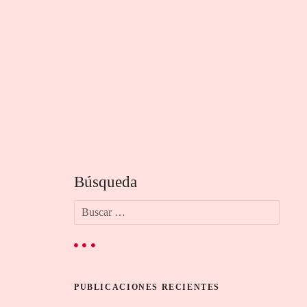
Búsqueda
B
u
s
c
a
r
PUBLICACIONES RECIENTES
: