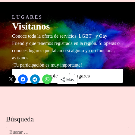
LUGARES
Visítanos
Conoce toda la oferta de servicios LGBT+ y Gay
Friendly que tenemos registrada en la región. Si operas o
conoces lugares que faltan o si alguno ya no funciona,
avísanos.
¡Tu participación es muy importante!
Comparte esto:
Explora más lugares
Más
Búsqueda
B