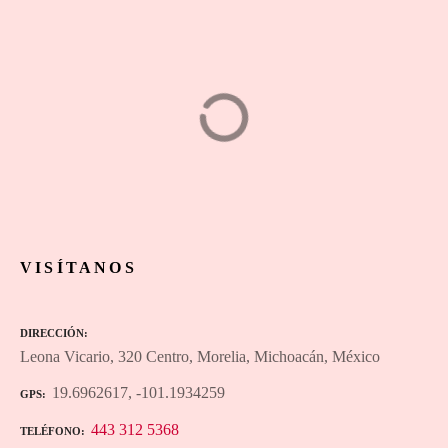
La Perdición Bar
ANTROS Y BARES
1
2
3
…
20
Next »
VISÍTANOS
DIRECCIÓN
Leona Vicario, 320 Centro, Morelia, Michoacán, México
19.6962617, -101.1934259
GPS
443 312 5368
TELÉFONO