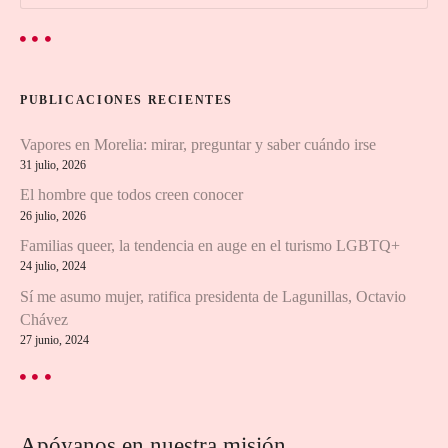
u
s
c
a
r
PUBLICACIONES RECIENTES
:
Vapores en Morelia: mirar, preguntar y saber cuándo irse
31 julio, 2026
El hombre que todos creen conocer
26 julio, 2026
Familias queer, la tendencia en auge en el turismo LGBTQ+
24 julio, 2024
Sí me asumo mujer, ratifica presidenta de Lagunillas, Octavio
Chávez
27 junio, 2024
Apóyanos en nuestra misión