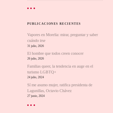
s
c
a
r
PUBLICACIONES RECIENTES
:
Vapores en Morelia: mirar, preguntar y saber
cuándo irse
31 julio, 2026
El hombre que todos creen conocer
26 julio, 2026
Familias queer, la tendencia en auge en el
turismo LGBTQ+
24 julio, 2024
Sí me asumo mujer, ratifica presidenta de
Lagunillas, Octavio Chávez
27 junio, 2024