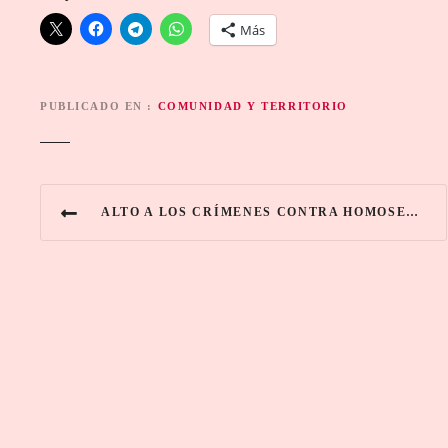
Más
PUBLICADO EN
COMUNIDAD Y TERRITORIO
N
ALTO A LOS CRÍMENES CONTRA HOMOSEXUALES, LESBIANAS, BISEXUALES Y PERSONAS TRANS EN MICHOACÁN
a
v
e
g
a
c