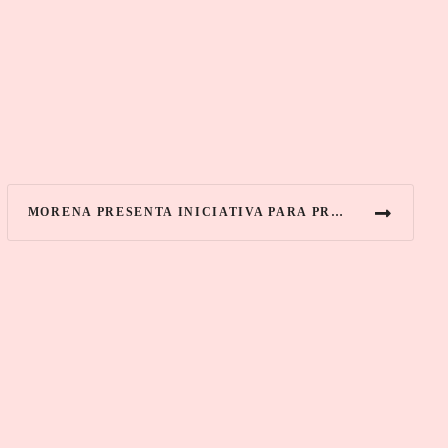
MORENA PRESENTA INICIATIVA PARA PROHIBIR “CURA A LA HOMOSEXUALIDAD” EN TODO EL PAÍS