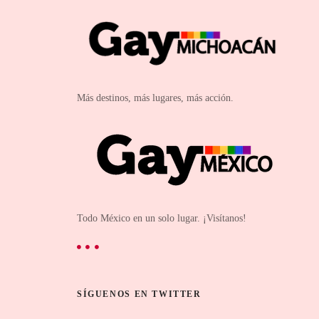
Más destinos, más lugares, más acción.
Todo México en un solo lugar. ¡Visítanos!
SÍGUENOS EN TWITTER