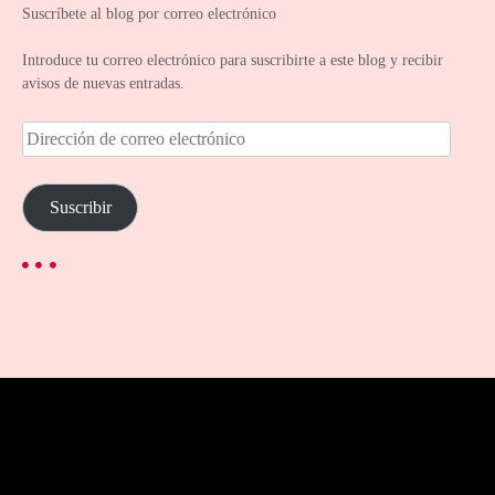
Suscríbete al blog por correo electrónico
Introduce tu correo electrónico para suscribirte a este blog y recibir
avisos de nuevas entradas.
D
i
r
e
Suscribir
c
c
i
ó
n
d
e
c
o
r
r
e