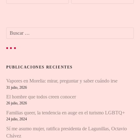
v
e
B
g
u
s
a
c
a
c
r
PUBLICACIONES RECIENTES
:
i
Vapores en Morelia: mirar, preguntar y saber cuándo irse
ó
31 julio, 2026
n
El hombre que todos creen conocer
26 julio, 2026
d
Familias queer, la tendencia en auge en el turismo LGBTQ+
24 julio, 2024
e
Sí me asumo mujer, ratifica presidenta de Lagunillas, Octavio
e
Chávez