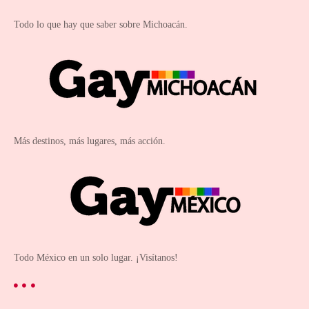
Todo lo que hay que saber sobre Michoacán.
Más destinos, más lugares, más acción.
Todo México en un solo lugar. ¡Visítanos!