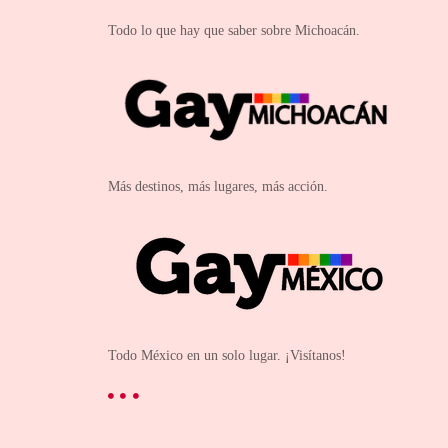
Todo lo que hay que saber sobre Michoacán.
Más destinos, más lugares, más acción.
Todo México en un solo lugar. ¡Visítanos!