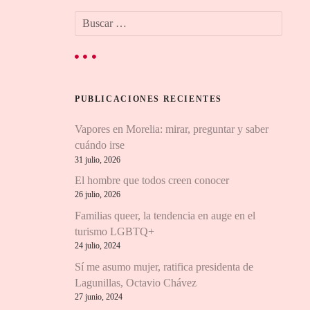
B
u
s
c
a
r
PUBLICACIONES RECIENTES
:
Vapores en Morelia: mirar, preguntar y saber
cuándo irse
31 julio, 2026
El hombre que todos creen conocer
26 julio, 2026
Familias queer, la tendencia en auge en el
turismo LGBTQ+
24 julio, 2024
Sí me asumo mujer, ratifica presidenta de
Lagunillas, Octavio Chávez
27 junio, 2024