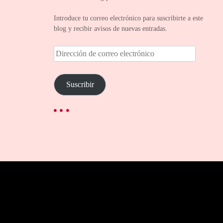
Introduce tu correo electrónico para suscribirte a este
blog y recibir avisos de nuevas entradas.
D
i
r
e
Suscribir
c
c
i
ó
n
d
e
c
o
r
r
e
o