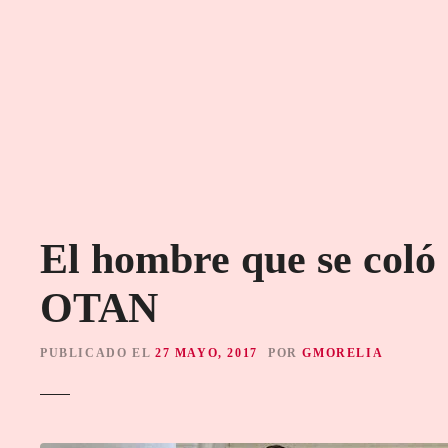
S
a
l
t
a
r
a
l
c
o
El hombre que se coló
n
t
OTAN
e
n
i
PUBLICADO EL
27 MAYO, 2017
POR
GMORELIA
d
o