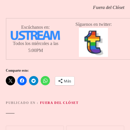
Fuera del Clóset
Síguenos en twitter:
Escúchanos en:
Todos los miércoles a las
5:00PM
Comparte esto:
Más
PUBLICADO EN
FUERA DEL CLÓSET
N