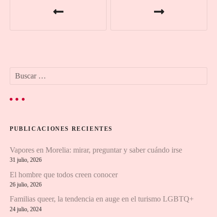
a
v
e
B
g
u
s
a
c
a
c
r
PUBLICACIONES RECIENTES
:
i
Vapores en Morelia: mirar, preguntar y saber cuándo irse
ó
31 julio, 2026
n
El hombre que todos creen conocer
26 julio, 2026
d
Familias queer, la tendencia en auge en el turismo LGBTQ+
24 julio, 2024