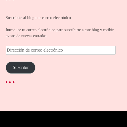
Suscríbete al blog por correo electrónico
Introduce tu correo electrónico para suscribirte a este blog y recibir
avisos de nuevas entradas.
D
i
r
e
Suscribir
c
c
i
ó
n
d
e
c
o
r