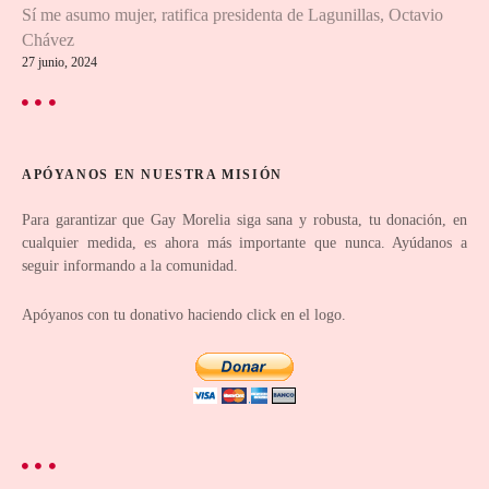
e
Sí me asumo mujer, ratifica presidenta de Lagunillas, Octavio
e
Chávez
27 junio, 2024
n
t
r
APÓYANOS EN NUESTRA MISIÓN
a
Para garantizar que Gay Morelia siga sana y robusta, tu donación, en
cualquier medida, es ahora más importante que nunca. Ayúdanos a
d
seguir informando a la comunidad.
a
Apóyanos con tu donativo haciendo click en el logo.
s