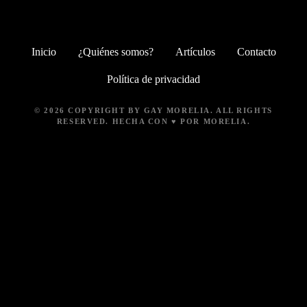
r
e
o
Inicio
¿Quiénes somos?
Artículos
Contacto
e
l
Política de privacidad
e
c
t
© 2026 COPYRIGHT BY GAY MORELIA. ALL RIGHTS
RESERVED. HECHA CON ♥ POR MORELIA.
r
ó
n
i
c
o