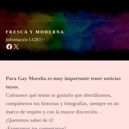
S
a
l
t
a
FRESCA Y MODERNA
r
Información LGBT+
a
Facebook
X
l
c
o
n
Para Gay Morelia es muy importante tener noticias
t
e
tuyas.
n
Cuéntanos qué temas te gustaría que abordáramos,
i
compártenos tus historias y fotografías, siempre en un
d
marco de respeto y con la mayor discreción…
o
¡Queremos saber de ti!
¡Esperamos tus comentarios!