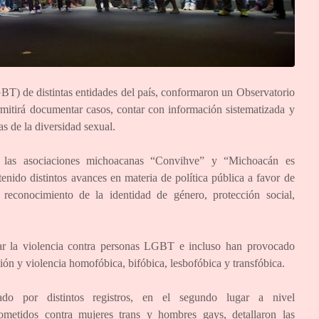
T) de distintas entidades del país, conformaron un Observatorio
tirá documentar casos, contar con información sistematizada y
s de la diversidad sexual.
s, las asociaciones michoacanas “Convihve” y “Michoacán es
nido distintos avances en materia de política pública a favor de
reconocimiento de la identidad de género, protección social,
ar la violencia contra personas LGBT e incluso han provocado
ión y violencia homofóbica, bifóbica, lesbofóbica y transfóbica.
o por distintos registros, en el segundo lugar a nivel
ometidos contra mujeres trans y hombres gays, detallaron las