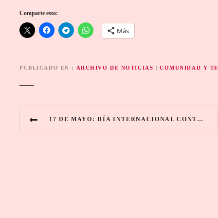
Comparte esto:
Más
PUBLICADO EN
ARCHIVO DE NOTICIAS
|
COMUNIDAD Y T
N
17 DE MAYO: DÍA INTERNACIONAL CONTRA LA HOMOFOBIA, BIFOBIA Y TRANSFOBIA. JUSTICIA Y PROTECCIÓN PARA TODOS
a
v
e
g
a