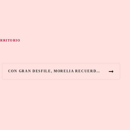
ERRITORIO
CON GRAN DESFILE, MORELIA RECUERDA 478 AÑOS DE HISTORIA