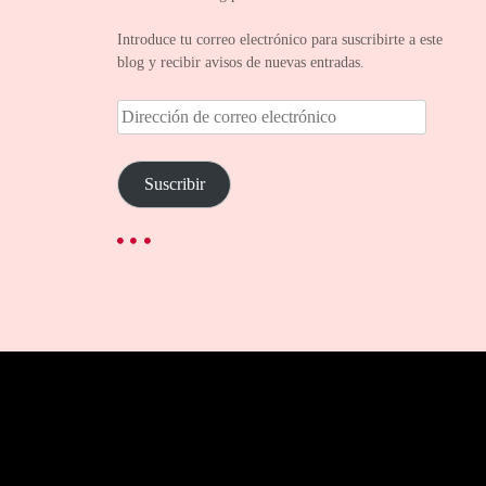
Introduce tu correo electrónico para suscribirte a este
blog y recibir avisos de nuevas entradas.
D
i
r
e
Suscribir
c
c
i
ó
n
d
e
c
o
r
r
e
o