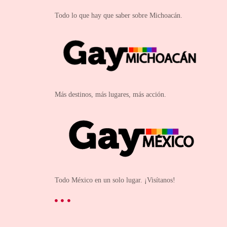
Todo lo que hay que saber sobre Michoacán.
Más destinos, más lugares, más acción.
Todo México en un solo lugar. ¡Visítanos!