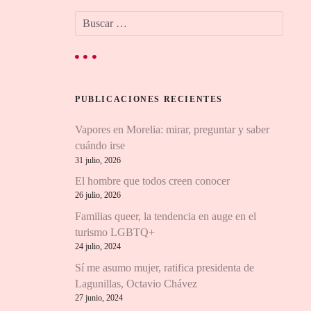
B
u
s
c
a
r
PUBLICACIONES RECIENTES
:
Vapores en Morelia: mirar, preguntar y saber
cuándo irse
31 julio, 2026
El hombre que todos creen conocer
26 julio, 2026
Familias queer, la tendencia en auge en el
turismo LGBTQ+
24 julio, 2024
Sí me asumo mujer, ratifica presidenta de
Lagunillas, Octavio Chávez
27 junio, 2024