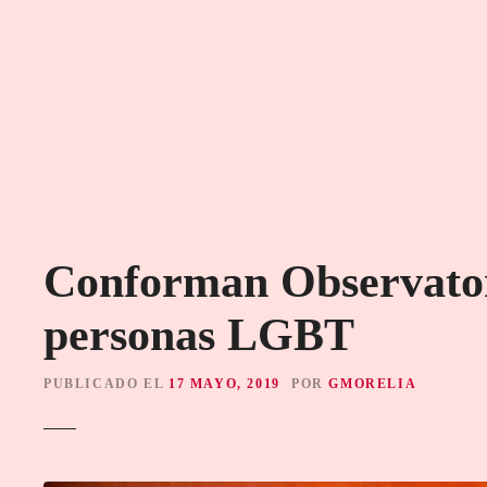
S
a
l
t
a
r
a
l
c
o
Conforman Observator
n
t
personas LGBT
e
n
i
PUBLICADO EL
17 MAYO, 2019
POR
GMORELIA
d
o