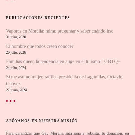
c
a
c
r
PUBLICACIONES RECIENTES
:
i
Vapores en Morelia: mirar, preguntar y saber cuándo irse
ó
31 julio, 2026
n
El hombre que todos creen conocer
26 julio, 2026
d
Familias queer, la tendencia en auge en el turismo LGBTQ+
24 julio, 2024
e
Sí me asumo mujer, ratifica presidenta de Lagunillas, Octavio
e
Chávez
27 junio, 2024
n
t
r
APÓYANOS EN NUESTRA MISIÓN
Para garantizar que Gay Morelia siga sana y robusta, tu donación, en