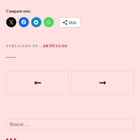
Comparte esto:
Más
PUBLICADO EN
ARTÍCULOS
N
a
v
e
B
g
u
s
a